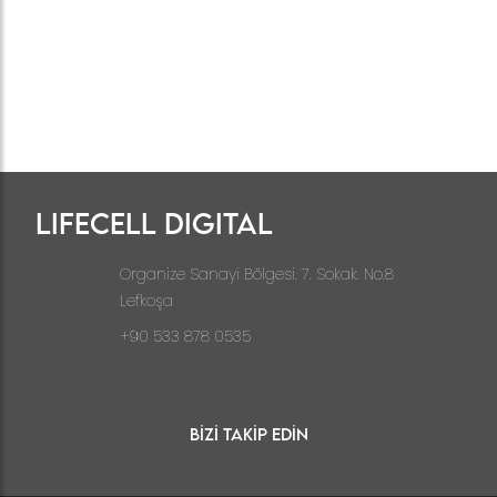
LIFECELL DIGITAL
Organize Sanayi Bölgesi. 7. Sokak. No.8
Lefkoşa
+90 533 878 0535
Bizi Takip Edin