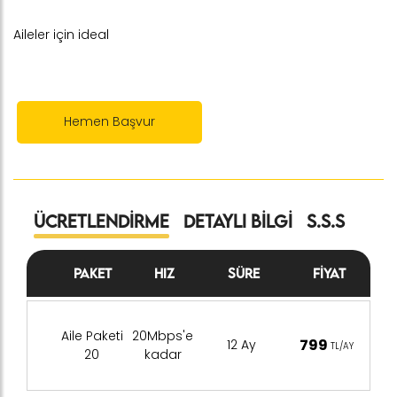
Aileler için ideal
Hemen Başvur
Ücretlendirme
Detaylı Bilgi
S.S.S
Paket
Hız
Süre
Fiyat
Aile Paketi
20Mbps'e
799
12 Ay
TL/AY
20
kadar