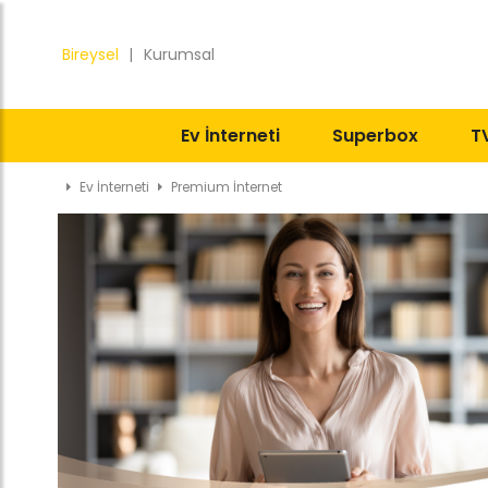
Bireysel
|
Kurumsal
Ev İnterneti
Superbox
T
Ev İnterneti
Premium İnternet