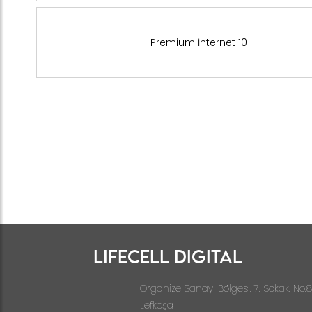
Premium İnternet 10
LIFECELL DIGITAL
Organize Sanayi Bölgesi. 7. Sokak. No.8
Lefkoşa