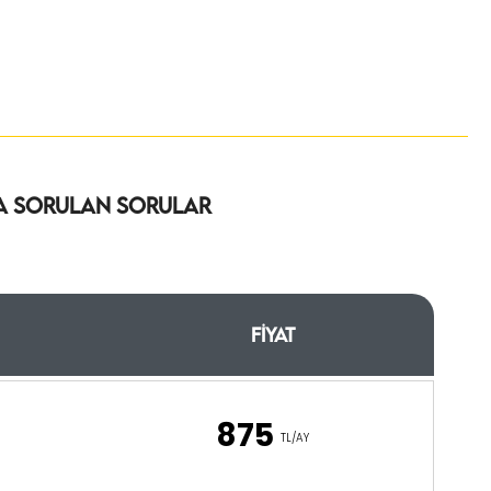
a Sorulan Sorular
Fiyat
875
TL/AY