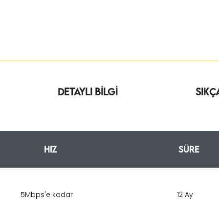
Detaylı Bilgi
Sıkç
Hız
Süre
5Mbps'e kadar
12 Ay