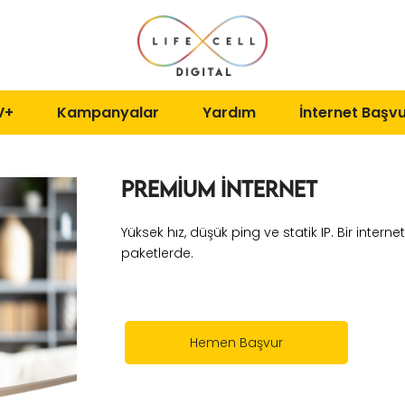
V+
Kampanyalar
Yardım
İnternet Başv
Premium İnternet
Yüksek hız, düşük ping ve statik IP. Bir intern
paketlerde.
Hemen Başvur