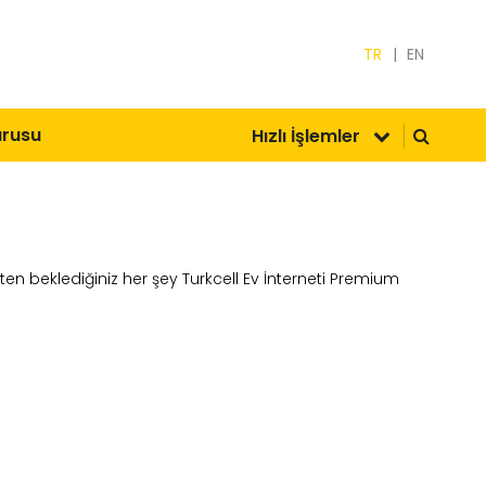
TR
|
EN
urusu
Hızlı İşlemler
etten beklediğiniz her şey Turkcell Ev İnterneti Premium