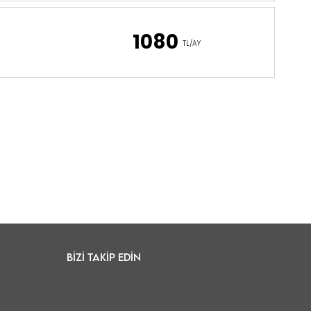
1080
TL/AY
Bizi Takip Edin