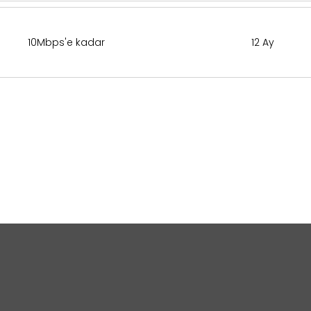
10Mbps'e kadar
12 Ay